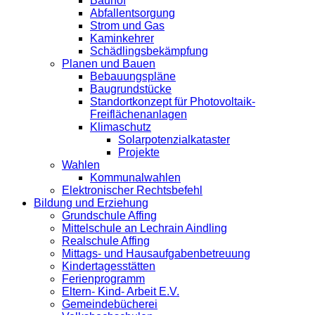
Bauhof
Abfallentsorgung
Strom und Gas
Kaminkehrer
Schädlingsbekämpfung
Planen und Bauen
Bebauungspläne
Baugrundstücke
Standortkonzept für Photovoltaik-
Freiflächenanlagen
Klimaschutz
Solarpotenzialkataster
Projekte
Wahlen
Kommunalwahlen
Elektronischer Rechtsbefehl
Bildung und Erziehung
Grundschule Affing
Mittelschule an Lechrain Aindling
Realschule Affing
Mittags- und Hausaufgabenbetreuung
Kindertagesstätten
Ferienprogramm
Eltern- Kind- Arbeit E.V.
Gemeindebücherei