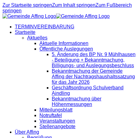
Zur Startseite springen
Zum Inhalt springen
Zum Fußbereich
springen
TERMINVEREINBARUNG
Startseite
Aktuelles
Aktuelle Informationen
Öffentliche Auslegungen
5. Änderung des BP Nr. 9 Mühlhausen
- Beteiligung + Bekanntmachung,
Billigungs- und Auslegungsbeschluss
Bekanntmachung der Gemeinde
Affing der Nachtragshaushaltssatzung
für das Jahr 2026
Geschäftsordnung Schulverband
Aindling
Bekanntmachung über
Höhenmessungen
Mitteilungsblatt
Notruftafel
Veranstaltungen
Stellenangebote
Über Affing
Begrüßung