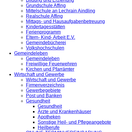
Bildung und Erziehung
Grundschule Affing
Mittelschule an Lechrain Aindling
Realschule Affing
Mittags- und Hausaufgabenbetreuung
Kindertagesstätten
Ferienprogramm
Eltern- Kind- Arbeit E.V.
Gemeindebücherei
Volkshochschulen
Gemeindeleben
Gemeindeleben
Freiwillige Feuerwehren
Kirchen und Pfarrämter
Wirtschaft und Gewerbe
Wirtschaft und Gewerbe
Firmenverzeichnis
Gewerbegebiete
Post und Banken
Gesundheit
Gesundheit
Ärzte und Krankenhäuser
Apotheken
Sonstige Heil- und Pflegeangebote
Heilberufe