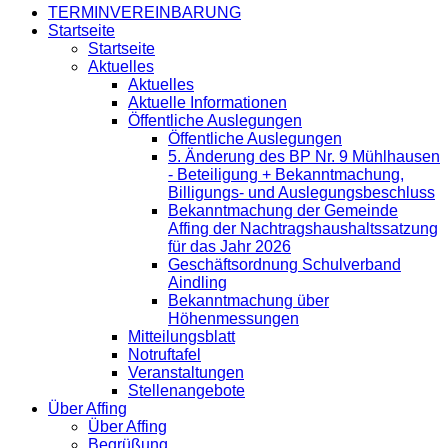
TERMINVEREINBARUNG
Startseite
Startseite
Aktuelles
Aktuelles
Aktuelle Informationen
Öffentliche Auslegungen
Öffentliche Auslegungen
5. Änderung des BP Nr. 9 Mühlhausen
- Beteiligung + Bekanntmachung,
Billigungs- und Auslegungsbeschluss
Bekanntmachung der Gemeinde
Affing der Nachtragshaushaltssatzung
für das Jahr 2026
Geschäftsordnung Schulverband
Aindling
Bekanntmachung über
Höhenmessungen
Mitteilungsblatt
Notruftafel
Veranstaltungen
Stellenangebote
Über Affing
Über Affing
Begrüßung