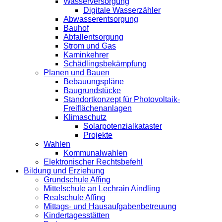
Wasserversorgung
Digitale Wasserzähler
Abwasserentsorgung
Bauhof
Abfallentsorgung
Strom und Gas
Kaminkehrer
Schädlingsbekämpfung
Planen und Bauen
Bebauungspläne
Baugrundstücke
Standortkonzept für Photovoltaik-
Freiflächenanlagen
Klimaschutz
Solarpotenzialkataster
Projekte
Wahlen
Kommunalwahlen
Elektronischer Rechtsbefehl
Bildung und Erziehung
Grundschule Affing
Mittelschule an Lechrain Aindling
Realschule Affing
Mittags- und Hausaufgabenbetreuung
Kindertagesstätten