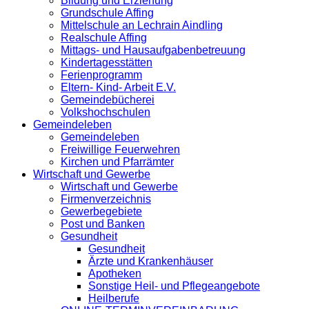
Bildung und Erziehung
Grundschule Affing
Mittelschule an Lechrain Aindling
Realschule Affing
Mittags- und Hausaufgabenbetreuung
Kindertagesstätten
Ferienprogramm
Eltern- Kind- Arbeit E.V.
Gemeindebücherei
Volkshochschulen
Gemeindeleben
Gemeindeleben
Freiwillige Feuerwehren
Kirchen und Pfarrämter
Wirtschaft und Gewerbe
Wirtschaft und Gewerbe
Firmenverzeichnis
Gewerbegebiete
Post und Banken
Gesundheit
Gesundheit
Ärzte und Krankenhäuser
Apotheken
Sonstige Heil- und Pflegeangebote
Heilberufe