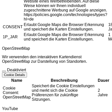
Website eines Werbetreibenden. Auf diese
Weise können wir Ihnen individuell
zugeschnittene Werbung auf Google anzeigen.
https://policies.google.com/technologies/types?
hl=de
Erlaubt Google Maps die Browser Erkennung
1
CONSENT
und speichert die Karten Einstellungen.
J
Erlaubt Google Maps die Browser Erkennung
1
1P_JAR
und speichert die Karten Einstellungen.
M
OpenStreetMap
Wir verwenden den interaktiven Kartendienst
OpenStreetMap zur Darstellung von Standorten.
Deaktiviert
Cookie Details
Name
Beschreibung
Dauer
Speichert die Cookie Einstellungen
Cookie
und merkt sich die Cookie
2
Consent:
Präferenzen für zukünftige
Jahre
OpenStreetMap
Sitzungen.
YouTube