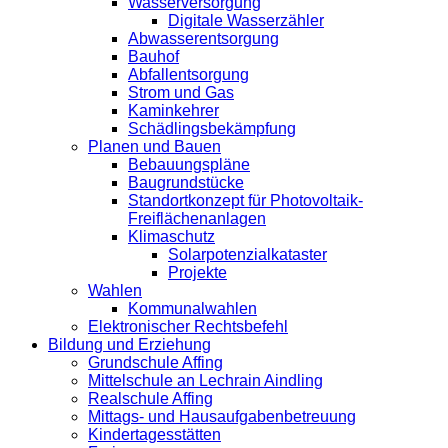
Wasserversorgung
Digitale Wasserzähler
Abwasserentsorgung
Bauhof
Abfallentsorgung
Strom und Gas
Kaminkehrer
Schädlingsbekämpfung
Planen und Bauen
Bebauungspläne
Baugrundstücke
Standortkonzept für Photovoltaik-
Freiflächenanlagen
Klimaschutz
Solarpotenzialkataster
Projekte
Wahlen
Kommunalwahlen
Elektronischer Rechtsbefehl
Bildung und Erziehung
Grundschule Affing
Mittelschule an Lechrain Aindling
Realschule Affing
Mittags- und Hausaufgabenbetreuung
Kindertagesstätten