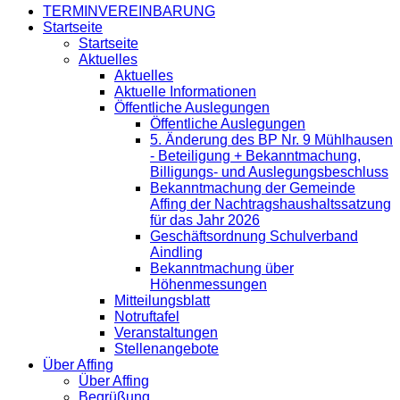
TERMINVEREINBARUNG
Startseite
Startseite
Aktuelles
Aktuelles
Aktuelle Informationen
Öffentliche Auslegungen
Öffentliche Auslegungen
5. Änderung des BP Nr. 9 Mühlhausen
- Beteiligung + Bekanntmachung,
Billigungs- und Auslegungsbeschluss
Bekanntmachung der Gemeinde
Affing der Nachtragshaushaltssatzung
für das Jahr 2026
Geschäftsordnung Schulverband
Aindling
Bekanntmachung über
Höhenmessungen
Mitteilungsblatt
Notruftafel
Veranstaltungen
Stellenangebote
Über Affing
Über Affing
Begrüßung