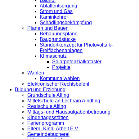
Bauhof
Abfallentsorgung
Strom und Gas
Kaminkehrer
Schädlingsbekämpfung
Planen und Bauen
Bebauungspläne
Baugrundstücke
Standortkonzept für Photovoltaik-
Freiflächenanlagen
Klimaschutz
Solarpotenzialkataster
Projekte
Wahlen
Kommunalwahlen
Elektronischer Rechtsbefehl
Bildung und Erziehung
Grundschule Affing
Mittelschule an Lechrain Aindling
Realschule Affing
Mittags- und Hausaufgabenbetreuung
Kindertagesstätten
Ferienprogramm
Eltern- Kind- Arbeit E.V.
Gemeindebücherei