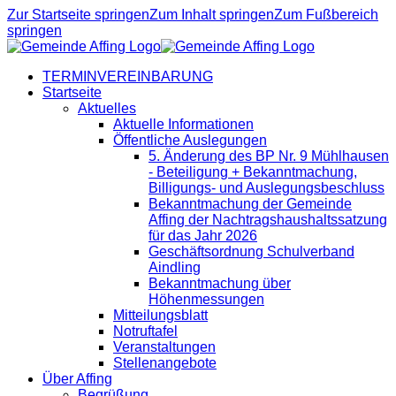
Zur Startseite springen
Zum Inhalt springen
Zum Fußbereich
springen
TERMINVEREINBARUNG
Startseite
Aktuelles
Aktuelle Informationen
Öffentliche Auslegungen
5. Änderung des BP Nr. 9 Mühlhausen
- Beteiligung + Bekanntmachung,
Billigungs- und Auslegungsbeschluss
Bekanntmachung der Gemeinde
Affing der Nachtragshaushaltssatzung
für das Jahr 2026
Geschäftsordnung Schulverband
Aindling
Bekanntmachung über
Höhenmessungen
Mitteilungsblatt
Notruftafel
Veranstaltungen
Stellenangebote
Über Affing
Begrüßung