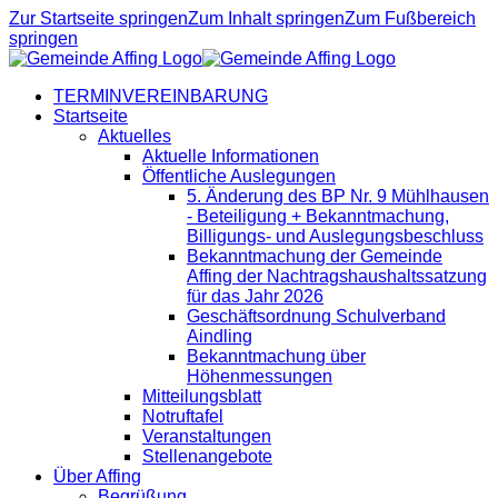
Zur Startseite springen
Zum Inhalt springen
Zum Fußbereich
springen
TERMINVEREINBARUNG
Startseite
Aktuelles
Aktuelle Informationen
Öffentliche Auslegungen
5. Änderung des BP Nr. 9 Mühlhausen
- Beteiligung + Bekanntmachung,
Billigungs- und Auslegungsbeschluss
Bekanntmachung der Gemeinde
Affing der Nachtragshaushaltssatzung
für das Jahr 2026
Geschäftsordnung Schulverband
Aindling
Bekanntmachung über
Höhenmessungen
Mitteilungsblatt
Notruftafel
Veranstaltungen
Stellenangebote
Über Affing
Begrüßung