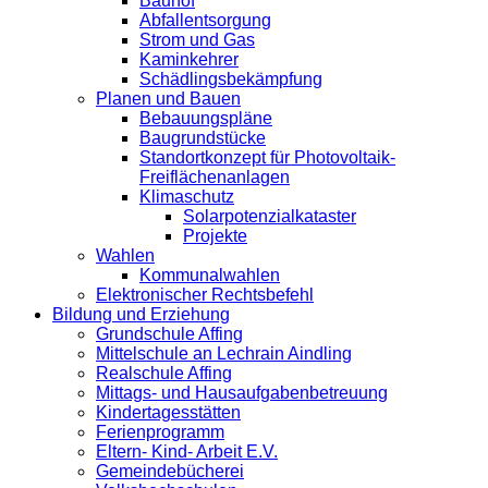
Bauhof
Abfallentsorgung
Strom und Gas
Kaminkehrer
Schädlingsbekämpfung
Planen und Bauen
Bebauungspläne
Baugrundstücke
Standortkonzept für Photovoltaik-
Freiflächenanlagen
Klimaschutz
Solarpotenzialkataster
Projekte
Wahlen
Kommunalwahlen
Elektronischer Rechtsbefehl
Bildung und Erziehung
Grundschule Affing
Mittelschule an Lechrain Aindling
Realschule Affing
Mittags- und Hausaufgabenbetreuung
Kindertagesstätten
Ferienprogramm
Eltern- Kind- Arbeit E.V.
Gemeindebücherei