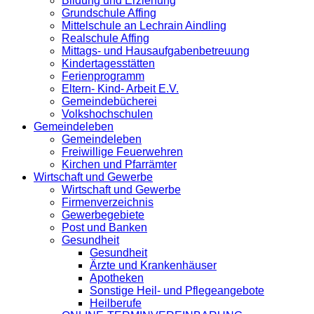
Bildung und Erziehung
Grundschule Affing
Mittelschule an Lechrain Aindling
Realschule Affing
Mittags- und Hausaufgabenbetreuung
Kindertagesstätten
Ferienprogramm
Eltern- Kind- Arbeit E.V.
Gemeindebücherei
Volkshochschulen
Gemeindeleben
Gemeindeleben
Freiwillige Feuerwehren
Kirchen und Pfarrämter
Wirtschaft und Gewerbe
Wirtschaft und Gewerbe
Firmenverzeichnis
Gewerbegebiete
Post und Banken
Gesundheit
Gesundheit
Ärzte und Krankenhäuser
Apotheken
Sonstige Heil- und Pflegeangebote
Heilberufe