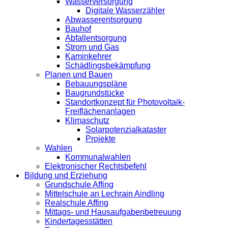
Wasserversorgung
Digitale Wasserzähler
Abwasserentsorgung
Bauhof
Abfallentsorgung
Strom und Gas
Kaminkehrer
Schädlingsbekämpfung
Planen und Bauen
Bebauungspläne
Baugrundstücke
Standortkonzept für Photovoltaik-
Freiflächenanlagen
Klimaschutz
Solarpotenzialkataster
Projekte
Wahlen
Kommunalwahlen
Elektronischer Rechtsbefehl
Bildung und Erziehung
Grundschule Affing
Mittelschule an Lechrain Aindling
Realschule Affing
Mittags- und Hausaufgabenbetreuung
Kindertagesstätten