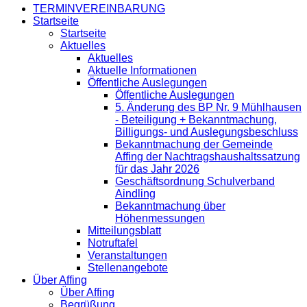
TERMINVEREINBARUNG
Startseite
Startseite
Aktuelles
Aktuelles
Aktuelle Informationen
Öffentliche Auslegungen
Öffentliche Auslegungen
5. Änderung des BP Nr. 9 Mühlhausen
- Beteiligung + Bekanntmachung,
Billigungs- und Auslegungsbeschluss
Bekanntmachung der Gemeinde
Affing der Nachtragshaushaltssatzung
für das Jahr 2026
Geschäftsordnung Schulverband
Aindling
Bekanntmachung über
Höhenmessungen
Mitteilungsblatt
Notruftafel
Veranstaltungen
Stellenangebote
Über Affing
Über Affing
Begrüßung