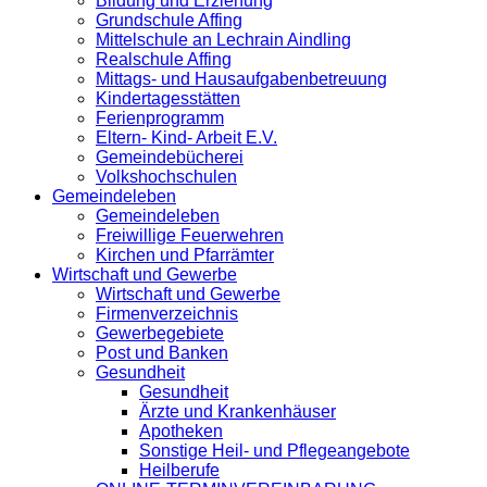
Bildung und Erziehung
Grundschule Affing
Mittelschule an Lechrain Aindling
Realschule Affing
Mittags- und Hausaufgabenbetreuung
Kindertagesstätten
Ferienprogramm
Eltern- Kind- Arbeit E.V.
Gemeindebücherei
Volkshochschulen
Gemeindeleben
Gemeindeleben
Freiwillige Feuerwehren
Kirchen und Pfarrämter
Wirtschaft und Gewerbe
Wirtschaft und Gewerbe
Firmenverzeichnis
Gewerbegebiete
Post und Banken
Gesundheit
Gesundheit
Ärzte und Krankenhäuser
Apotheken
Sonstige Heil- und Pflegeangebote
Heilberufe