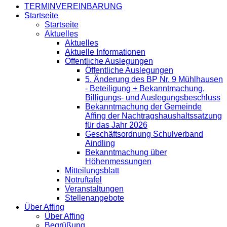
TERMINVEREINBARUNG
Startseite
Startseite
Aktuelles
Aktuelles
Aktuelle Informationen
Öffentliche Auslegungen
Öffentliche Auslegungen
5. Änderung des BP Nr. 9 Mühlhausen
- Beteiligung + Bekanntmachung,
Billigungs- und Auslegungsbeschluss
Bekanntmachung der Gemeinde
Affing der Nachtragshaushaltssatzung
für das Jahr 2026
Geschäftsordnung Schulverband
Aindling
Bekanntmachung über
Höhenmessungen
Mitteilungsblatt
Notruftafel
Veranstaltungen
Stellenangebote
Über Affing
Über Affing
Begrüßung