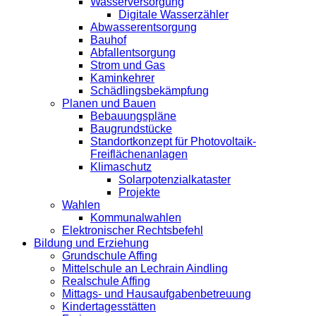
Wasserversorgung
Digitale Wasserzähler
Abwasserentsorgung
Bauhof
Abfallentsorgung
Strom und Gas
Kaminkehrer
Schädlingsbekämpfung
Planen und Bauen
Bebauungspläne
Baugrundstücke
Standortkonzept für Photovoltaik-
Freiflächenanlagen
Klimaschutz
Solarpotenzialkataster
Projekte
Wahlen
Kommunalwahlen
Elektronischer Rechtsbefehl
Bildung und Erziehung
Grundschule Affing
Mittelschule an Lechrain Aindling
Realschule Affing
Mittags- und Hausaufgabenbetreuung
Kindertagesstätten