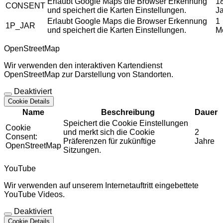
Erlaubt Google Maps die Browser Erkennung
1
CONSENT
und speichert die Karten Einstellungen.
J
Erlaubt Google Maps die Browser Erkennung
1
1P_JAR
und speichert die Karten Einstellungen.
M
OpenStreetMap
Wir verwenden den interaktiven Kartendienst
OpenStreetMap zur Darstellung von Standorten.
Deaktiviert
Cookie Details
Name
Beschreibung
Dauer
Speichert die Cookie Einstellungen
Cookie
und merkt sich die Cookie
2
Consent:
Präferenzen für zukünftige
Jahre
OpenStreetMap
Sitzungen.
YouTube
Wir verwenden auf unserem Internetauftritt eingebettete
YouTube Videos.
Deaktiviert
Cookie Details