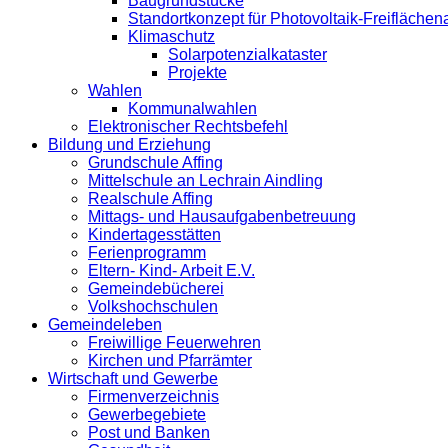
Baugrundstücke
Standortkonzept für Photovoltaik-Freifläche
Klimaschutz
Solarpotenzialkataster
Projekte
Wahlen
Kommunalwahlen
Elektronischer Rechtsbefehl
Bildung und Erziehung
Grundschule Affing
Mittelschule an Lechrain Aindling
Realschule Affing
Mittags- und Hausaufgabenbetreuung
Kindertagesstätten
Ferienprogramm
Eltern- Kind- Arbeit E.V.
Gemeindebücherei
Volkshochschulen
Gemeindeleben
Freiwillige Feuerwehren
Kirchen und Pfarrämter
Wirtschaft und Gewerbe
Firmenverzeichnis
Gewerbegebiete
Post und Banken