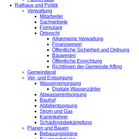
Rathaus und Politik
Verwaltung
Mitarbeiter
Sachgebiete
Formulare
Ortsrecht
Allgemeine Verwaltung
Finanzwesen
Öffentliche Sicherheit und Ordnung
Bauwesen
Öffentliche Einrichtung
Richtlinien der Gemeinde Affing
Gemeinderat
Ver- und Entsorgung
Wasserversorgung
Digitale Wasserzähler
Abwasserentsorgung
Bauhof
Abfallentsorgung
Strom und Gas
Kaminkehrer
Schädlingsbekämpfung
Planen und Bauen
Bebauungspläne