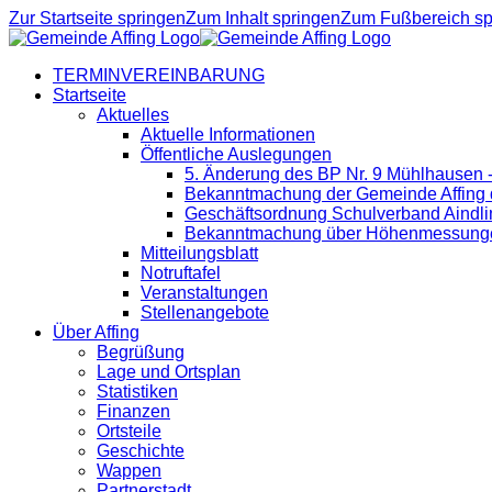
Zur Startseite springen
Zum Inhalt springen
Zum Fußbereich sp
TERMINVEREINBARUNG
Startseite
Aktuelles
Aktuelle Informationen
Öffentliche Auslegungen
5. Änderung des BP Nr. 9 Mühlhausen 
Bekanntmachung der Gemeinde Affing d
Geschäftsordnung Schulverband Aindli
Bekanntmachung über Höhenmessung
Mitteilungsblatt
Notruftafel
Veranstaltungen
Stellenangebote
Über Affing
Begrüßung
Lage und Ortsplan
Statistiken
Finanzen
Ortsteile
Geschichte
Wappen
Partnerstadt