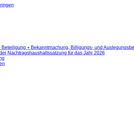
ringen
- Beteiligung + Bekanntmachung, Billigungs- und Auslegungsb
er Nachtragshaushaltssatzung für das Jahr 2026
ng
en