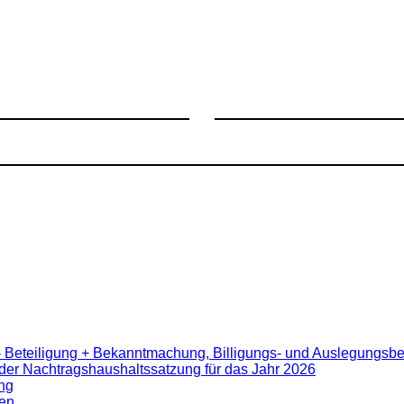
- Beteiligung + Bekanntmachung, Billigungs- und Auslegungsb
er Nachtragshaushaltssatzung für das Jahr 2026
ng
en