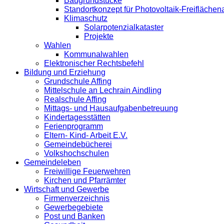
Baugrundstücke
Standortkonzept für Photovoltaik-Freifläche
Klimaschutz
Solarpotenzialkataster
Projekte
Wahlen
Kommunalwahlen
Elektronischer Rechtsbefehl
Bildung und Erziehung
Grundschule Affing
Mittelschule an Lechrain Aindling
Realschule Affing
Mittags- und Hausaufgabenbetreuung
Kindertagesstätten
Ferienprogramm
Eltern- Kind- Arbeit E.V.
Gemeindebücherei
Volkshochschulen
Gemeindeleben
Freiwillige Feuerwehren
Kirchen und Pfarrämter
Wirtschaft und Gewerbe
Firmenverzeichnis
Gewerbegebiete
Post und Banken