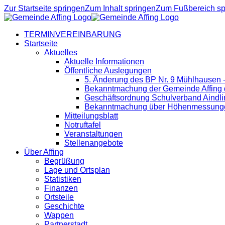
Zur Startseite springen
Zum Inhalt springen
Zum Fußbereich sp
TERMINVEREINBARUNG
Startseite
Aktuelles
Aktuelle Informationen
Öffentliche Auslegungen
5. Änderung des BP Nr. 9 Mühlhausen 
Bekanntmachung der Gemeinde Affing d
Geschäftsordnung Schulverband Aindli
Bekanntmachung über Höhenmessung
Mitteilungsblatt
Notruftafel
Veranstaltungen
Stellenangebote
Über Affing
Begrüßung
Lage und Ortsplan
Statistiken
Finanzen
Ortsteile
Geschichte
Wappen
Partnerstadt