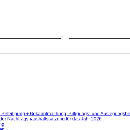
- Beteiligung + Bekanntmachung, Billigungs- und Auslegungsb
er Nachtragshaushaltssatzung für das Jahr 2026
ng
en