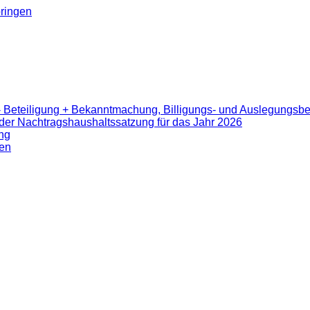
ringen
- Beteiligung + Bekanntmachung, Billigungs- und Auslegungsb
er Nachtragshaushaltssatzung für das Jahr 2026
ng
en