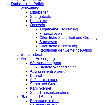
Rathaus und Politik
Verwaltung
Mitarbeiter
Sachgebiete
Formulare
Ortsrecht
Allgemeine Verwaltung
Finanzwesen
Öffentliche Sicherheit und Ordnung
Bauwesen
Öffentliche Einrichtung
Richtlinien der Gemeinde Affing
Gemeinderat
Ver- und Entsorgung
Wasserversorgung
Digitale Wasserzähler
Abwasserentsorgung
Bauhof
Abfallentsorgung
Strom und Gas
Kaminkehrer
Schädlingsbekämpfung
Planen und Bauen
Bebauungspläne