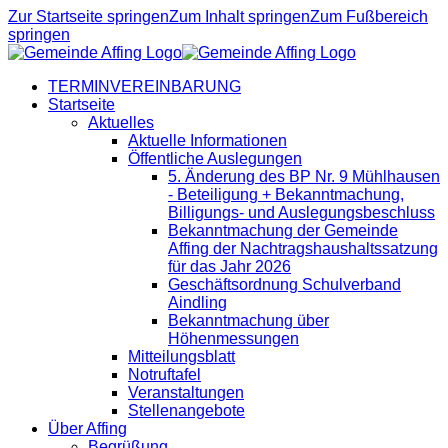
Zur Startseite springen
Zum Inhalt springen
Zum Fußbereich
springen
TERMINVEREINBARUNG
Startseite
Aktuelles
Aktuelle Informationen
Öffentliche Auslegungen
5. Änderung des BP Nr. 9 Mühlhausen
- Beteiligung + Bekanntmachung,
Billigungs- und Auslegungsbeschluss
Bekanntmachung der Gemeinde
Affing der Nachtragshaushaltssatzung
für das Jahr 2026
Geschäftsordnung Schulverband
Aindling
Bekanntmachung über
Höhenmessungen
Mitteilungsblatt
Notruftafel
Veranstaltungen
Stellenangebote
Über Affing
Begrüßung