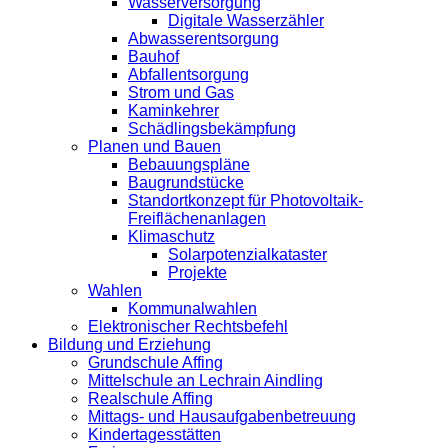
Wasserversorgung
Digitale Wasserzähler
Abwasserentsorgung
Bauhof
Abfallentsorgung
Strom und Gas
Kaminkehrer
Schädlingsbekämpfung
Planen und Bauen
Bebauungspläne
Baugrundstücke
Standortkonzept für Photovoltaik-
Freiflächenanlagen
Klimaschutz
Solarpotenzialkataster
Projekte
Wahlen
Kommunalwahlen
Elektronischer Rechtsbefehl
Bildung und Erziehung
Grundschule Affing
Mittelschule an Lechrain Aindling
Realschule Affing
Mittags- und Hausaufgabenbetreuung
Kindertagesstätten