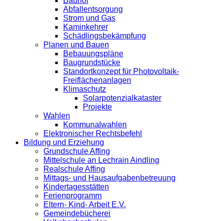
Bauhof
Abfallentsorgung
Strom und Gas
Kaminkehrer
Schädlingsbekämpfung
Planen und Bauen
Bebauungspläne
Baugrundstücke
Standortkonzept für Photovoltaik-
Freiflächenanlagen
Klimaschutz
Solarpotenzialkataster
Projekte
Wahlen
Kommunalwahlen
Elektronischer Rechtsbefehl
Bildung und Erziehung
Grundschule Affing
Mittelschule an Lechrain Aindling
Realschule Affing
Mittags- und Hausaufgabenbetreuung
Kindertagesstätten
Ferienprogramm
Eltern- Kind- Arbeit E.V.
Gemeindebücherei