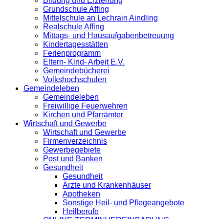
Bildung und Erziehung
Grundschule Affing
Mittelschule an Lechrain Aindling
Realschule Affing
Mittags- und Hausaufgabenbetreuung
Kindertagesstätten
Ferienprogramm
Eltern- Kind- Arbeit E.V.
Gemeindebücherei
Volkshochschulen
Gemeindeleben
Gemeindeleben
Freiwillige Feuerwehren
Kirchen und Pfarrämter
Wirtschaft und Gewerbe
Wirtschaft und Gewerbe
Firmenverzeichnis
Gewerbegebiete
Post und Banken
Gesundheit
Gesundheit
Ärzte und Krankenhäuser
Apotheken
Sonstige Heil- und Pflegeangebote
Heilberufe