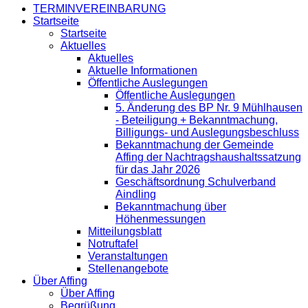
TERMINVEREINBARUNG
Startseite
Startseite
Aktuelles
Aktuelles
Aktuelle Informationen
Öffentliche Auslegungen
Öffentliche Auslegungen
5. Änderung des BP Nr. 9 Mühlhausen
- Beteiligung + Bekanntmachung,
Billigungs- und Auslegungsbeschluss
Bekanntmachung der Gemeinde
Affing der Nachtragshaushaltssatzung
für das Jahr 2026
Geschäftsordnung Schulverband
Aindling
Bekanntmachung über
Höhenmessungen
Mitteilungsblatt
Notruftafel
Veranstaltungen
Stellenangebote
Über Affing
Über Affing
Begrüßung