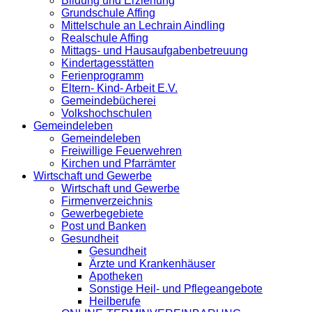
Bildung und Erziehung
Grundschule Affing
Mittelschule an Lechrain Aindling
Realschule Affing
Mittags- und Hausaufgabenbetreuung
Kindertagesstätten
Ferienprogramm
Eltern- Kind- Arbeit E.V.
Gemeindebücherei
Volkshochschulen
Gemeindeleben
Gemeindeleben
Freiwillige Feuerwehren
Kirchen und Pfarrämter
Wirtschaft und Gewerbe
Wirtschaft und Gewerbe
Firmenverzeichnis
Gewerbegebiete
Post und Banken
Gesundheit
Gesundheit
Ärzte und Krankenhäuser
Apotheken
Sonstige Heil- und Pflegeangebote
Heilberufe