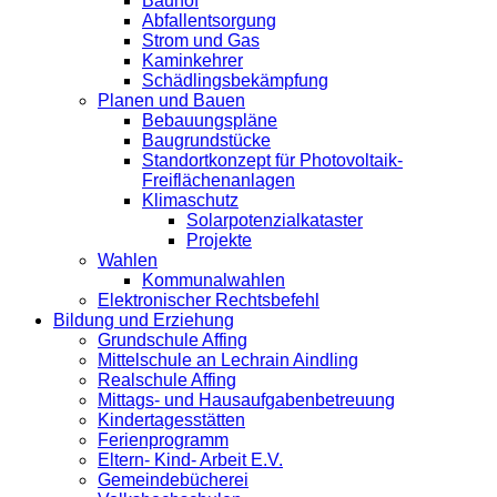
Bauhof
Abfallentsorgung
Strom und Gas
Kaminkehrer
Schädlingsbekämpfung
Planen und Bauen
Bebauungspläne
Baugrundstücke
Standortkonzept für Photovoltaik-
Freiflächenanlagen
Klimaschutz
Solarpotenzialkataster
Projekte
Wahlen
Kommunalwahlen
Elektronischer Rechtsbefehl
Bildung und Erziehung
Grundschule Affing
Mittelschule an Lechrain Aindling
Realschule Affing
Mittags- und Hausaufgabenbetreuung
Kindertagesstätten
Ferienprogramm
Eltern- Kind- Arbeit E.V.
Gemeindebücherei