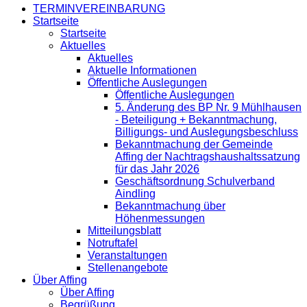
TERMINVEREINBARUNG
Startseite
Startseite
Aktuelles
Aktuelles
Aktuelle Informationen
Öffentliche Auslegungen
Öffentliche Auslegungen
5. Änderung des BP Nr. 9 Mühlhausen
- Beteiligung + Bekanntmachung,
Billigungs- und Auslegungsbeschluss
Bekanntmachung der Gemeinde
Affing der Nachtragshaushaltssatzung
für das Jahr 2026
Geschäftsordnung Schulverband
Aindling
Bekanntmachung über
Höhenmessungen
Mitteilungsblatt
Notruftafel
Veranstaltungen
Stellenangebote
Über Affing
Über Affing
Begrüßung