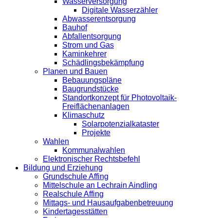
Wasserversorgung
Digitale Wasserzähler
Abwasserentsorgung
Bauhof
Abfallentsorgung
Strom und Gas
Kaminkehrer
Schädlingsbekämpfung
Planen und Bauen
Bebauungspläne
Baugrundstücke
Standortkonzept für Photovoltaik-
Freiflächenanlagen
Klimaschutz
Solarpotenzialkataster
Projekte
Wahlen
Kommunalwahlen
Elektronischer Rechtsbefehl
Bildung und Erziehung
Grundschule Affing
Mittelschule an Lechrain Aindling
Realschule Affing
Mittags- und Hausaufgabenbetreuung
Kindertagesstätten