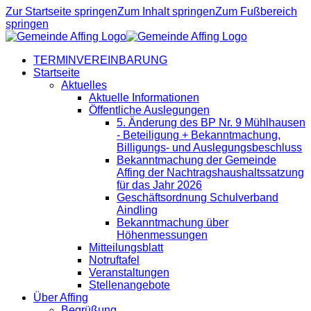
Zur Startseite springen
Zum Inhalt springen
Zum Fußbereich
springen
TERMINVEREINBARUNG
Startseite
Aktuelles
Aktuelle Informationen
Öffentliche Auslegungen
5. Änderung des BP Nr. 9 Mühlhausen
- Beteiligung + Bekanntmachung,
Billigungs- und Auslegungsbeschluss
Bekanntmachung der Gemeinde
Affing der Nachtragshaushaltssatzung
für das Jahr 2026
Geschäftsordnung Schulverband
Aindling
Bekanntmachung über
Höhenmessungen
Mitteilungsblatt
Notruftafel
Veranstaltungen
Stellenangebote
Über Affing
Begrüßung