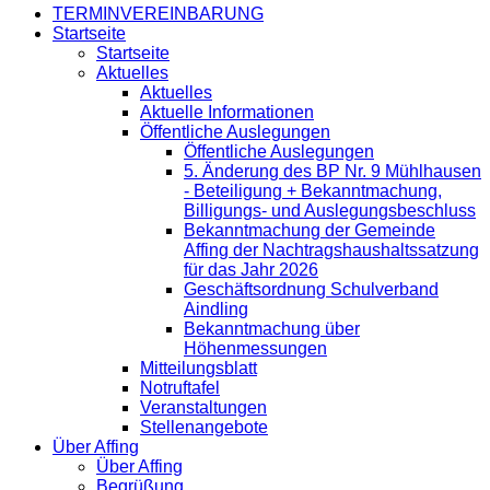
TERMINVEREINBARUNG
Startseite
Startseite
Aktuelles
Aktuelles
Aktuelle Informationen
Öffentliche Auslegungen
Öffentliche Auslegungen
5. Änderung des BP Nr. 9 Mühlhausen
- Beteiligung + Bekanntmachung,
Billigungs- und Auslegungsbeschluss
Bekanntmachung der Gemeinde
Affing der Nachtragshaushaltssatzung
für das Jahr 2026
Geschäftsordnung Schulverband
Aindling
Bekanntmachung über
Höhenmessungen
Mitteilungsblatt
Notruftafel
Veranstaltungen
Stellenangebote
Über Affing
Über Affing
Begrüßung