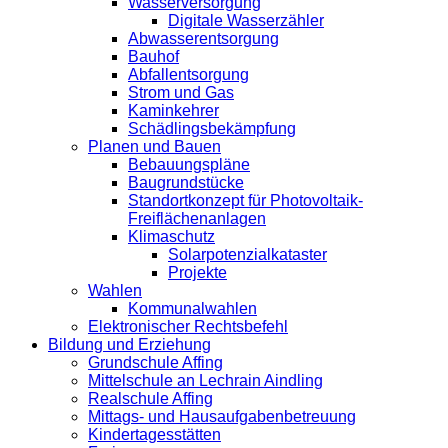
Wasserversorgung
Digitale Wasserzähler
Abwasserentsorgung
Bauhof
Abfallentsorgung
Strom und Gas
Kaminkehrer
Schädlingsbekämpfung
Planen und Bauen
Bebauungspläne
Baugrundstücke
Standortkonzept für Photovoltaik-
Freiflächenanlagen
Klimaschutz
Solarpotenzialkataster
Projekte
Wahlen
Kommunalwahlen
Elektronischer Rechtsbefehl
Bildung und Erziehung
Grundschule Affing
Mittelschule an Lechrain Aindling
Realschule Affing
Mittags- und Hausaufgabenbetreuung
Kindertagesstätten