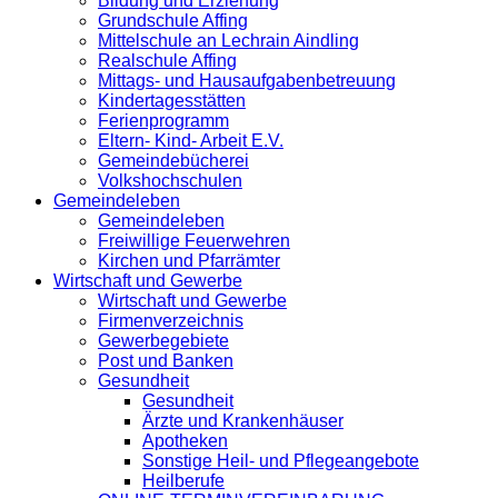
Bildung und Erziehung
Grundschule Affing
Mittelschule an Lechrain Aindling
Realschule Affing
Mittags- und Hausaufgabenbetreuung
Kindertagesstätten
Ferienprogramm
Eltern- Kind- Arbeit E.V.
Gemeindebücherei
Volkshochschulen
Gemeindeleben
Gemeindeleben
Freiwillige Feuerwehren
Kirchen und Pfarrämter
Wirtschaft und Gewerbe
Wirtschaft und Gewerbe
Firmenverzeichnis
Gewerbegebiete
Post und Banken
Gesundheit
Gesundheit
Ärzte und Krankenhäuser
Apotheken
Sonstige Heil- und Pflegeangebote
Heilberufe