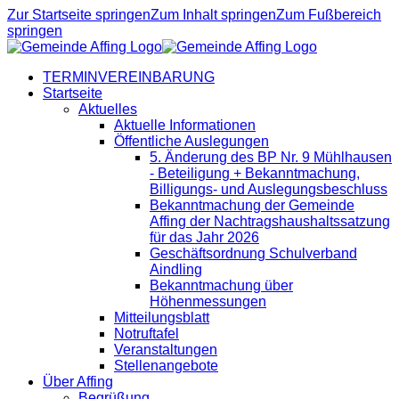
Zur Startseite springen
Zum Inhalt springen
Zum Fußbereich
springen
TERMINVEREINBARUNG
Startseite
Aktuelles
Aktuelle Informationen
Öffentliche Auslegungen
5. Änderung des BP Nr. 9 Mühlhausen
- Beteiligung + Bekanntmachung,
Billigungs- und Auslegungsbeschluss
Bekanntmachung der Gemeinde
Affing der Nachtragshaushaltssatzung
für das Jahr 2026
Geschäftsordnung Schulverband
Aindling
Bekanntmachung über
Höhenmessungen
Mitteilungsblatt
Notruftafel
Veranstaltungen
Stellenangebote
Über Affing
Begrüßung