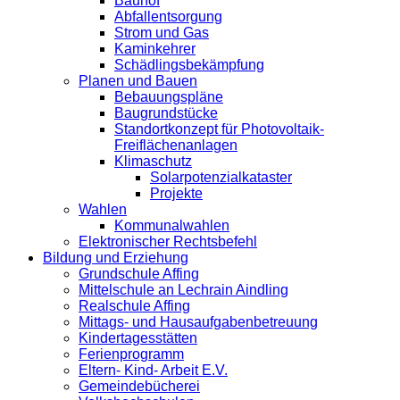
Bauhof
Abfallentsorgung
Strom und Gas
Kaminkehrer
Schädlingsbekämpfung
Planen und Bauen
Bebauungspläne
Baugrundstücke
Standortkonzept für Photovoltaik-
Freiflächenanlagen
Klimaschutz
Solarpotenzialkataster
Projekte
Wahlen
Kommunalwahlen
Elektronischer Rechtsbefehl
Bildung und Erziehung
Grundschule Affing
Mittelschule an Lechrain Aindling
Realschule Affing
Mittags- und Hausaufgabenbetreuung
Kindertagesstätten
Ferienprogramm
Eltern- Kind- Arbeit E.V.
Gemeindebücherei