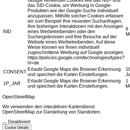
Google verwendet Cookies wie das NID- und
das SID-Cookie, um Werbung in Google-
Produkten wie der Google-Suche individuell
anzupassen. Mithilfe solcher Cookies erfassen
wir zum Beispiel Ihre neuesten Suchanfragen,
Ihre bisherigen Interaktionen mit den Anzeigen
6
NID
eines Werbetreibenden oder den
M
Suchergebnissen und Ihre Besuche auf der
Website eines Werbetreibenden. Auf diese
Weise können wir Ihnen individuell
zugeschnittene Werbung auf Google anzeigen.
https://policies.google.com/technologies/types?
hl=de
Erlaubt Google Maps die Browser Erkennung
1
CONSENT
und speichert die Karten Einstellungen.
J
Erlaubt Google Maps die Browser Erkennung
1
1P_JAR
und speichert die Karten Einstellungen.
M
OpenStreetMap
Wir verwenden den interaktiven Kartendienst
OpenStreetMap zur Darstellung von Standorten.
Deaktiviert
Cookie Details