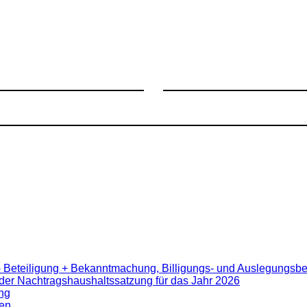
- Beteiligung + Bekanntmachung, Billigungs- und Auslegungsb
er Nachtragshaushaltssatzung für das Jahr 2026
ng
en