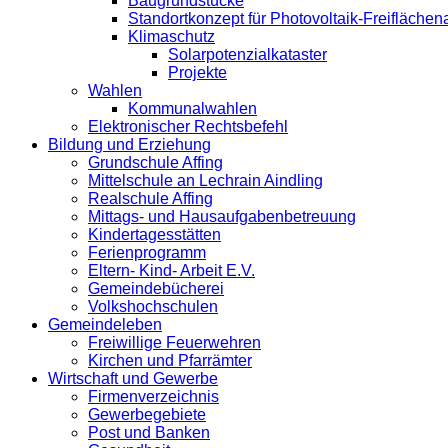
Baugrundstücke
Standortkonzept für Photovoltaik-Freifläche
Klimaschutz
Solarpotenzialkataster
Projekte
Wahlen
Kommunalwahlen
Elektronischer Rechtsbefehl
Bildung und Erziehung
Grundschule Affing
Mittelschule an Lechrain Aindling
Realschule Affing
Mittags- und Hausaufgabenbetreuung
Kindertagesstätten
Ferienprogramm
Eltern- Kind- Arbeit E.V.
Gemeindebücherei
Volkshochschulen
Gemeindeleben
Freiwillige Feuerwehren
Kirchen und Pfarrämter
Wirtschaft und Gewerbe
Firmenverzeichnis
Gewerbegebiete
Post und Banken