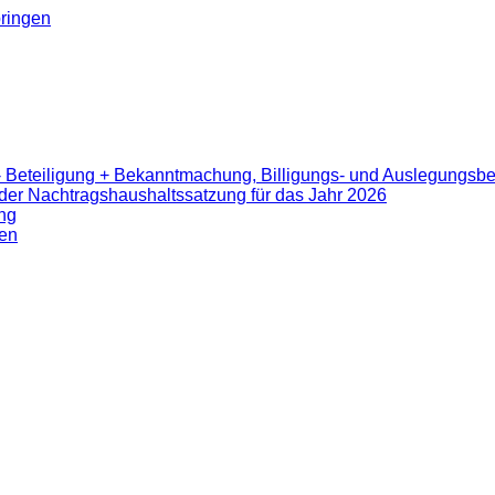
ringen
- Beteiligung + Bekanntmachung, Billigungs- und Auslegungsb
er Nachtragshaushaltssatzung für das Jahr 2026
ng
en