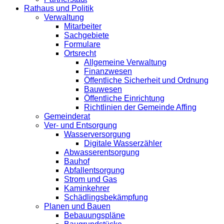
Rathaus und Politik
Verwaltung
Mitarbeiter
Sachgebiete
Formulare
Ortsrecht
Allgemeine Verwaltung
Finanzwesen
Öffentliche Sicherheit und Ordnung
Bauwesen
Öffentliche Einrichtung
Richtlinien der Gemeinde Affing
Gemeinderat
Ver- und Entsorgung
Wasserversorgung
Digitale Wasserzähler
Abwasserentsorgung
Bauhof
Abfallentsorgung
Strom und Gas
Kaminkehrer
Schädlingsbekämpfung
Planen und Bauen
Bebauungspläne