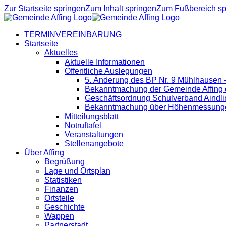
Zur Startseite springen
Zum Inhalt springen
Zum Fußbereich sp
TERMINVEREINBARUNG
Startseite
Aktuelles
Aktuelle Informationen
Öffentliche Auslegungen
5. Änderung des BP Nr. 9 Mühlhausen 
Bekanntmachung der Gemeinde Affing d
Geschäftsordnung Schulverband Aindli
Bekanntmachung über Höhenmessung
Mitteilungsblatt
Notruftafel
Veranstaltungen
Stellenangebote
Über Affing
Begrüßung
Lage und Ortsplan
Statistiken
Finanzen
Ortsteile
Geschichte
Wappen
Partnerstadt