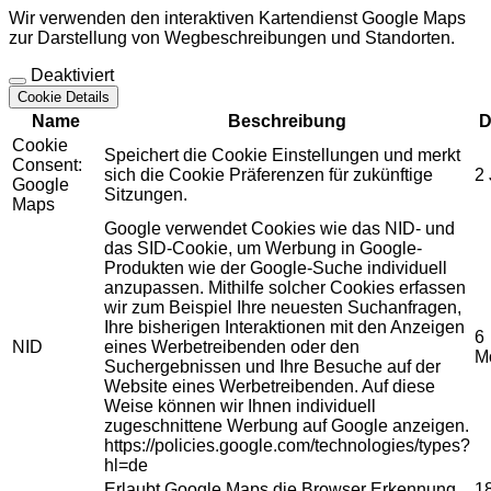
Wir verwenden den interaktiven Kartendienst Google Maps
zur Darstellung von Wegbeschreibungen und Standorten.
Deaktiviert
Cookie Details
Name
Beschreibung
D
Cookie
Speichert die Cookie Einstellungen und merkt
Consent:
sich die Cookie Präferenzen für zukünftige
2
Google
Sitzungen.
Maps
Google verwendet Cookies wie das NID- und
das SID-Cookie, um Werbung in Google-
Produkten wie der Google-Suche individuell
anzupassen. Mithilfe solcher Cookies erfassen
wir zum Beispiel Ihre neuesten Suchanfragen,
Ihre bisherigen Interaktionen mit den Anzeigen
6
NID
eines Werbetreibenden oder den
M
Suchergebnissen und Ihre Besuche auf der
Website eines Werbetreibenden. Auf diese
Weise können wir Ihnen individuell
zugeschnittene Werbung auf Google anzeigen.
https://policies.google.com/technologies/types?
hl=de
Erlaubt Google Maps die Browser Erkennung
1