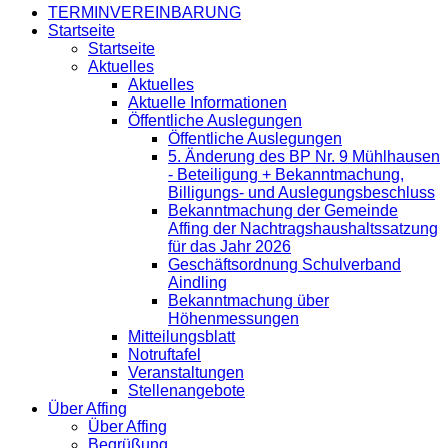
TERMINVEREINBARUNG
Startseite
Startseite
Aktuelles
Aktuelles
Aktuelle Informationen
Öffentliche Auslegungen
Öffentliche Auslegungen
5. Änderung des BP Nr. 9 Mühlhausen
- Beteiligung + Bekanntmachung,
Billigungs- und Auslegungsbeschluss
Bekanntmachung der Gemeinde
Affing der Nachtragshaushaltssatzung
für das Jahr 2026
Geschäftsordnung Schulverband
Aindling
Bekanntmachung über
Höhenmessungen
Mitteilungsblatt
Notruftafel
Veranstaltungen
Stellenangebote
Über Affing
Über Affing
Begrüßung