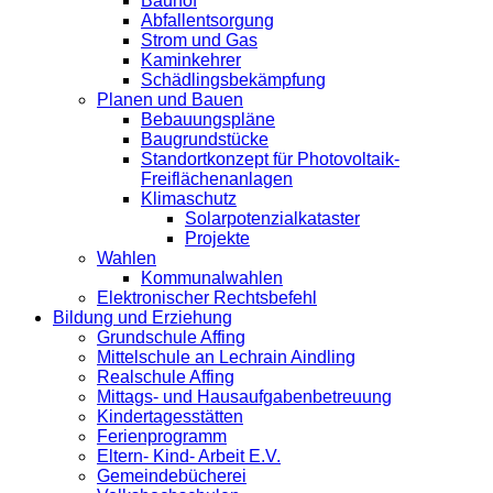
Bauhof
Abfallentsorgung
Strom und Gas
Kaminkehrer
Schädlingsbekämpfung
Planen und Bauen
Bebauungspläne
Baugrundstücke
Standortkonzept für Photovoltaik-
Freiflächenanlagen
Klimaschutz
Solarpotenzialkataster
Projekte
Wahlen
Kommunalwahlen
Elektronischer Rechtsbefehl
Bildung und Erziehung
Grundschule Affing
Mittelschule an Lechrain Aindling
Realschule Affing
Mittags- und Hausaufgabenbetreuung
Kindertagesstätten
Ferienprogramm
Eltern- Kind- Arbeit E.V.
Gemeindebücherei