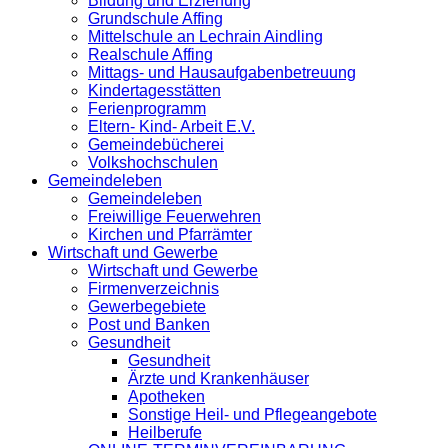
Bildung und Erziehung
Grundschule Affing
Mittelschule an Lechrain Aindling
Realschule Affing
Mittags- und Hausaufgabenbetreuung
Kindertagesstätten
Ferienprogramm
Eltern- Kind- Arbeit E.V.
Gemeindebücherei
Volkshochschulen
Gemeindeleben
Gemeindeleben
Freiwillige Feuerwehren
Kirchen und Pfarrämter
Wirtschaft und Gewerbe
Wirtschaft und Gewerbe
Firmenverzeichnis
Gewerbegebiete
Post und Banken
Gesundheit
Gesundheit
Ärzte und Krankenhäuser
Apotheken
Sonstige Heil- und Pflegeangebote
Heilberufe