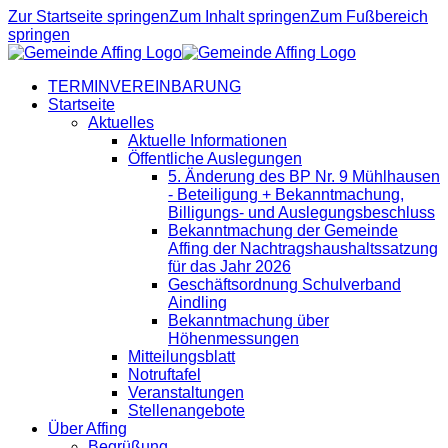
Zur Startseite springen
Zum Inhalt springen
Zum Fußbereich
springen
TERMINVEREINBARUNG
Startseite
Aktuelles
Aktuelle Informationen
Öffentliche Auslegungen
5. Änderung des BP Nr. 9 Mühlhausen
- Beteiligung + Bekanntmachung,
Billigungs- und Auslegungsbeschluss
Bekanntmachung der Gemeinde
Affing der Nachtragshaushaltssatzung
für das Jahr 2026
Geschäftsordnung Schulverband
Aindling
Bekanntmachung über
Höhenmessungen
Mitteilungsblatt
Notruftafel
Veranstaltungen
Stellenangebote
Über Affing
Begrüßung