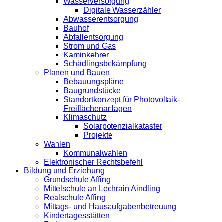
Wasserversorgung
Digitale Wasserzähler
Abwasserentsorgung
Bauhof
Abfallentsorgung
Strom und Gas
Kaminkehrer
Schädlingsbekämpfung
Planen und Bauen
Bebauungspläne
Baugrundstücke
Standortkonzept für Photovoltaik-
Freiflächenanlagen
Klimaschutz
Solarpotenzialkataster
Projekte
Wahlen
Kommunalwahlen
Elektronischer Rechtsbefehl
Bildung und Erziehung
Grundschule Affing
Mittelschule an Lechrain Aindling
Realschule Affing
Mittags- und Hausaufgabenbetreuung
Kindertagesstätten